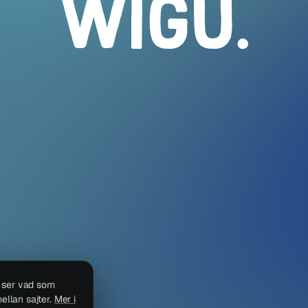
WIGU
.
i ser vad som
ellan sajter.
Mer i