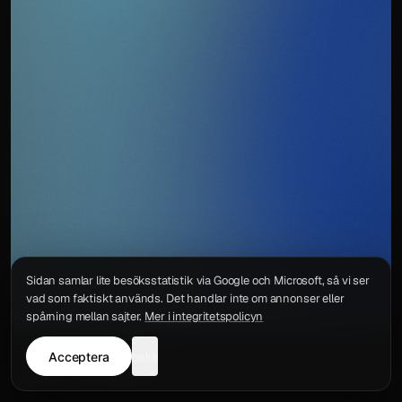
Sidan samlar lite besöksstatistik via Google och Microsoft, så vi ser
vad som faktiskt används. Det handlar inte om annonser eller
spårning mellan sajter.
Mer i integritetspolicyn
Acceptera
neka
Integritetspolicy
Kontakt
Wigu AB
·
Org.nr
559578-6772