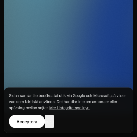
Sidan samlar lite besöksstatistik via Google och Microsoft, så vi ser
vad som faktiskt används. Det handlar inte om annonser eller
spårning mellan sajter.
Mer i integritetspolicyn
Acceptera
neka
Integritetspolicy
Kontakt
Wigu AB
·
Org.nr
559578-6772