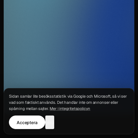
Sidan samlar lite besöksstatistik via Google och Microsoft, så vi ser
vad som faktiskt används. Det handlar inte om annonser eller
spårning mellan sajter.
Mer i integritetspolicyn
Acceptera
neka
Integritetspolicy
Kontakt
Wigu AB
·
Org.nr
559578-6772