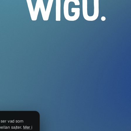
WIGU
.
i ser vad som
ellan sajter.
Mer i