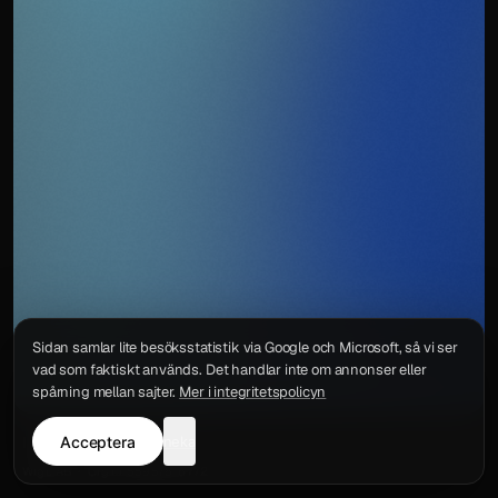
Sidan samlar lite besöksstatistik via Google och Microsoft, så vi ser
vad som faktiskt används. Det handlar inte om annonser eller
spårning mellan sajter.
Mer i integritetspolicyn
Acceptera
neka
Integritetspolicy
Kontakt
Wigu AB
·
Org.nr
559578-6772