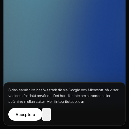
Sidan samlar lite besöksstatistik via Google och Microsoft, så vi ser
vad som faktiskt används. Det handlar inte om annonser eller
spårning mellan sajter.
Mer i integritetspolicyn
Acceptera
neka
Integritetspolicy
Kontakt
Wigu AB
·
Org.nr
559578-6772