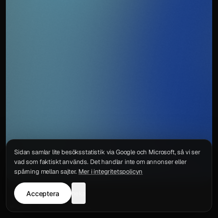
Sidan samlar lite besöksstatistik via Google och Microsoft, så vi ser
vad som faktiskt används. Det handlar inte om annonser eller
spårning mellan sajter.
Mer i integritetspolicyn
Acceptera
neka
Integritetspolicy
Kontakt
Wigu AB
·
Org.nr
559578-6772