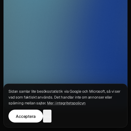
Sidan samlar lite besöksstatistik via Google och Microsoft, så vi ser
vad som faktiskt används. Det handlar inte om annonser eller
spårning mellan sajter.
Mer i integritetspolicyn
Acceptera
neka
Integritetspolicy
Kontakt
Wigu AB
·
Org.nr
559578-6772