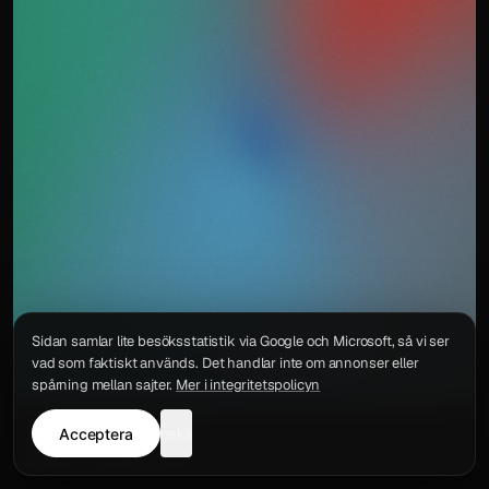
Sidan samlar lite besöksstatistik via Google och Microsoft, så vi ser
vad som faktiskt används. Det handlar inte om annonser eller
spårning mellan sajter.
Mer i integritetspolicyn
Acceptera
neka
Integritetspolicy
Kontakt
Wigu AB
·
Org.nr
559578-6772