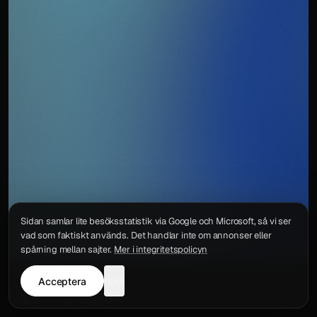
Sidan samlar lite besöksstatistik via Google och Microsoft, så vi ser
vad som faktiskt används. Det handlar inte om annonser eller
spårning mellan sajter.
Mer i integritetspolicyn
Acceptera
neka
Integritetspolicy
Kontakt
Wigu AB
·
Org.nr
559578-6772