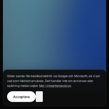
Sidan samlar lite besöksstatistik via Google och Microsoft, så vi ser
vad som faktiskt används. Det handlar inte om annonser eller
spårning mellan sajter.
Mer i integritetspolicyn
Acceptera
neka
Integritetspolicy
Kontakt
Wigu AB
·
Org.nr
559578-6772