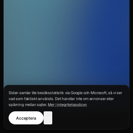
Sidan samlar lite besöksstatistik via Google och Microsoft, så vi ser
vad som faktiskt används. Det handlar inte om annonser eller
spårning mellan sajter.
Mer i integritetspolicyn
Acceptera
neka
Integritetspolicy
Kontakt
Wigu AB
·
Org.nr
559578-6772