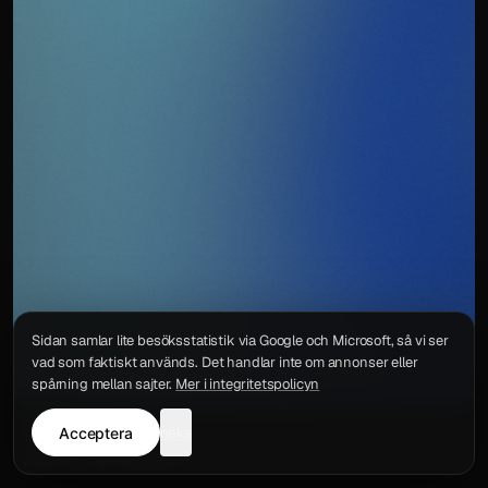
Sidan samlar lite besöksstatistik via Google och Microsoft, så vi ser
vad som faktiskt används. Det handlar inte om annonser eller
spårning mellan sajter.
Mer i integritetspolicyn
Acceptera
neka
Integritetspolicy
Kontakt
Wigu AB
·
Org.nr
559578-6772