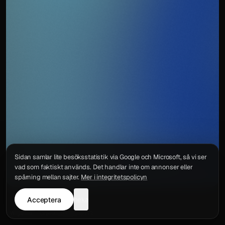
Sidan samlar lite besöksstatistik via Google och Microsoft, så vi ser
vad som faktiskt används. Det handlar inte om annonser eller
spårning mellan sajter.
Mer i integritetspolicyn
Acceptera
neka
Integritetspolicy
Kontakt
Wigu AB
·
Org.nr
559578-6772