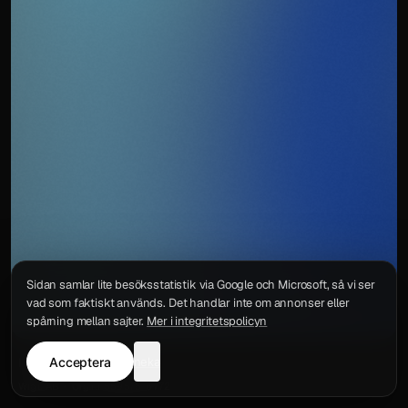
Sidan samlar lite besöksstatistik via Google och Microsoft, så vi ser
vad som faktiskt används. Det handlar inte om annonser eller
spårning mellan sajter.
Mer i integritetspolicyn
Acceptera
neka
Integritetspolicy
Kontakt
Wigu AB
·
Org.nr
559578-6772