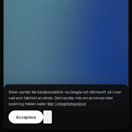
Sidan samlar lite besöksstatistik via Google och Microsoft, så vi ser
vad som faktiskt används. Det handlar inte om annonser eller
spårning mellan sajter.
Mer i integritetspolicyn
Acceptera
neka
Integritetspolicy
Kontakt
Wigu AB
·
Org.nr
559578-6772