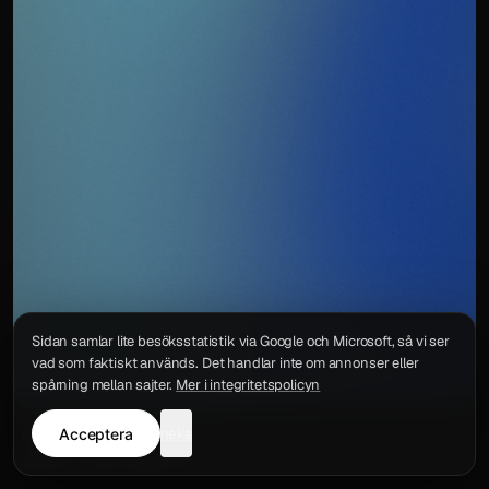
Sidan samlar lite besöksstatistik via Google och Microsoft, så vi ser
vad som faktiskt används. Det handlar inte om annonser eller
spårning mellan sajter.
Mer i integritetspolicyn
Acceptera
neka
Integritetspolicy
Kontakt
Wigu AB
·
Org.nr
559578-6772