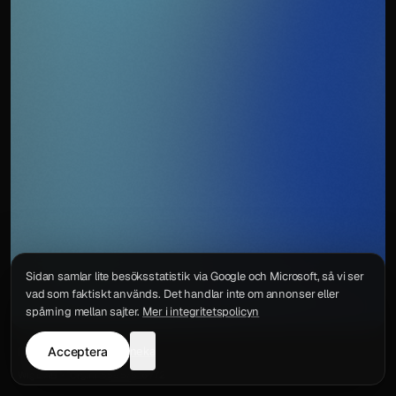
Sidan samlar lite besöksstatistik via Google och Microsoft, så vi ser
vad som faktiskt används. Det handlar inte om annonser eller
spårning mellan sajter.
Mer i integritetspolicyn
Acceptera
neka
Integritetspolicy
Kontakt
Wigu AB
·
Org.nr
559578-6772