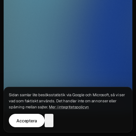
Sidan samlar lite besöksstatistik via Google och Microsoft, så vi ser
vad som faktiskt används. Det handlar inte om annonser eller
spårning mellan sajter.
Mer i integritetspolicyn
Acceptera
neka
Integritetspolicy
Kontakt
Wigu AB
·
Org.nr
559578-6772