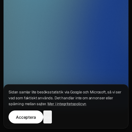
Sidan samlar lite besöksstatistik via Google och Microsoft, så vi ser
vad som faktiskt används. Det handlar inte om annonser eller
spårning mellan sajter.
Mer i integritetspolicyn
Acceptera
neka
Integritetspolicy
Kontakt
Wigu AB
·
Org.nr
559578-6772