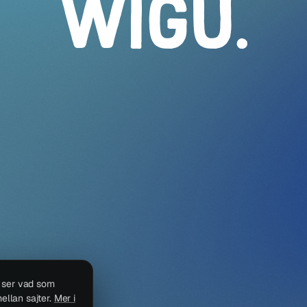
WIGU
.
i ser vad som
ellan sajter.
Mer i