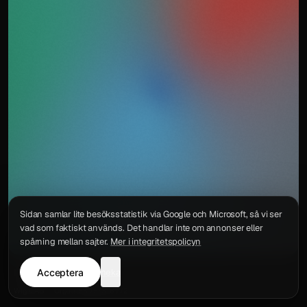
Sidan samlar lite besöksstatistik via Google och Microsoft, så vi ser
vad som faktiskt används. Det handlar inte om annonser eller
spårning mellan sajter.
Mer i integritetspolicyn
Acceptera
neka
Integritetspolicy
Kontakt
Wigu AB
·
Org.nr
559578-6772