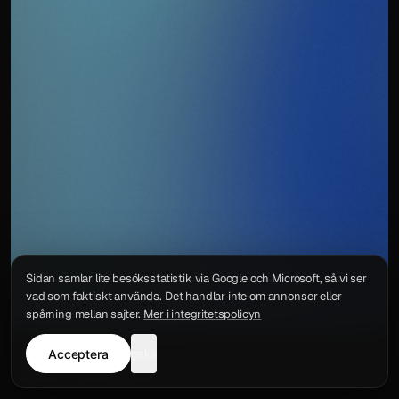
Sidan samlar lite besöksstatistik via Google och Microsoft, så vi ser
vad som faktiskt används. Det handlar inte om annonser eller
spårning mellan sajter.
Mer i integritetspolicyn
Acceptera
neka
Integritetspolicy
Kontakt
Wigu AB
·
Org.nr
559578-6772