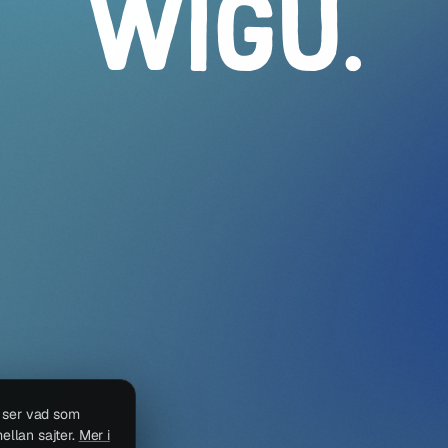
WIGU
.
i ser vad som
ellan sajter.
Mer i