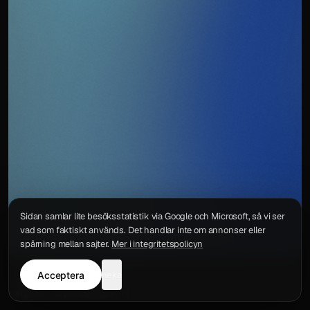
Sidan samlar lite besöksstatistik via Google och Microsoft, så vi ser
vad som faktiskt används. Det handlar inte om annonser eller
spårning mellan sajter.
Mer i integritetspolicyn
Acceptera
neka
Integritetspolicy
Kontakt
Wigu AB
·
Org.nr
559578-6772