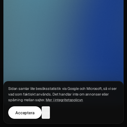
Sidan samlar lite besöksstatistik via Google och Microsoft, så vi ser
vad som faktiskt används. Det handlar inte om annonser eller
spårning mellan sajter.
Mer i integritetspolicyn
Acceptera
neka
Integritetspolicy
Kontakt
Wigu AB
·
Org.nr
559578-6772