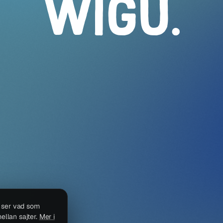
WIGU
.
i ser vad som
ellan sajter.
Mer i