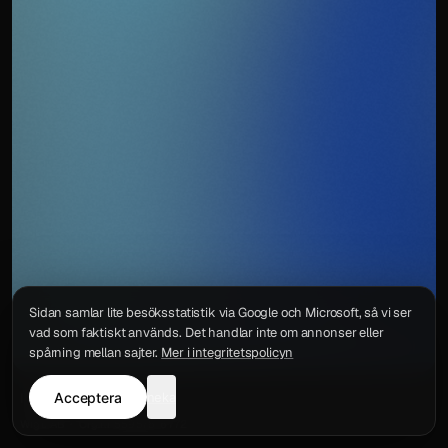
Sidan samlar lite besöksstatistik via Google och Microsoft, så vi ser
vad som faktiskt används. Det handlar inte om annonser eller
spårning mellan sajter.
Mer i integritetspolicyn
Acceptera
neka
Integritetspolicy
Kontakt
Wigu AB
·
Org.nr
559578-6772