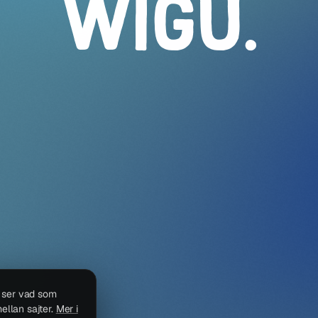
WIGU
.
i ser vad som
ellan sajter.
Mer i