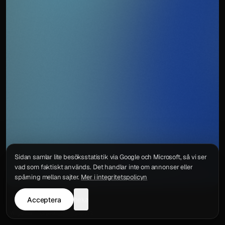
Sidan samlar lite besöksstatistik via Google och Microsoft, så vi ser
vad som faktiskt används. Det handlar inte om annonser eller
spårning mellan sajter.
Mer i integritetspolicyn
Acceptera
neka
Integritetspolicy
Kontakt
Wigu AB
·
Org.nr
559578-6772