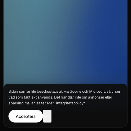
Sidan samlar lite besöksstatistik via Google och Microsoft, så vi ser
vad som faktiskt används. Det handlar inte om annonser eller
spårning mellan sajter.
Mer i integritetspolicyn
Acceptera
neka
Integritetspolicy
Kontakt
Wigu AB
·
Org.nr
559578-6772