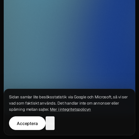
Sidan samlar lite besöksstatistik via Google och Microsoft, så vi ser
vad som faktiskt används. Det handlar inte om annonser eller
spårning mellan sajter.
Mer i integritetspolicyn
Acceptera
neka
Integritetspolicy
Kontakt
Wigu AB
·
Org.nr
559578-6772