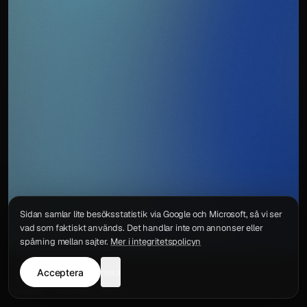
Sidan samlar lite besöksstatistik via Google och Microsoft, så vi ser
vad som faktiskt används. Det handlar inte om annonser eller
spårning mellan sajter.
Mer i integritetspolicyn
Acceptera
neka
Integritetspolicy
Kontakt
Wigu AB
·
Org.nr
559578-6772