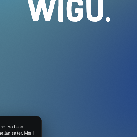
WIGU
.
i ser vad som
ellan sajter.
Mer i