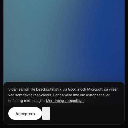
Sidan samlar lite besöksstatistik via Google och Microsoft, så vi ser
vad som faktiskt används. Det handlar inte om annonser eller
spårning mellan sajter.
Mer i integritetspolicyn
Acceptera
neka
Integritetspolicy
Kontakt
Wigu AB
·
Org.nr
559578-6772