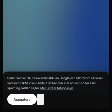
Sidan samlar lite besöksstatistik via Google och Microsoft, så vi ser
vad som faktiskt används. Det handlar inte om annonser eller
spårning mellan sajter.
Mer i integritetspolicyn
Acceptera
neka
Integritetspolicy
Kontakt
Wigu AB
·
Org.nr
559578-6772