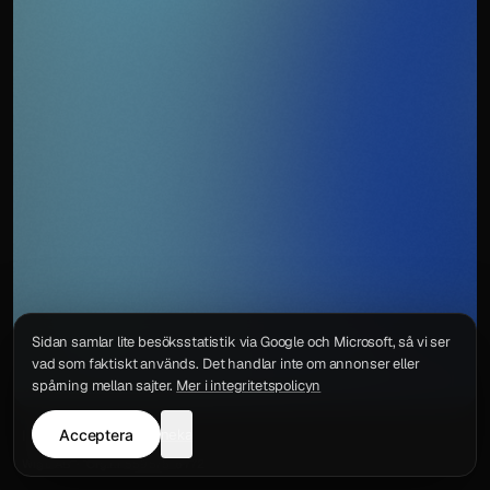
Sidan samlar lite besöksstatistik via Google och Microsoft, så vi ser
vad som faktiskt används. Det handlar inte om annonser eller
spårning mellan sajter.
Mer i integritetspolicyn
Acceptera
neka
Integritetspolicy
Kontakt
Wigu AB
·
Org.nr
559578-6772