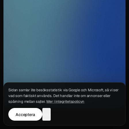
Sidan samlar lite besöksstatistik via Google och Microsoft, så vi ser
vad som faktiskt används. Det handlar inte om annonser eller
spårning mellan sajter.
Mer i integritetspolicyn
Acceptera
neka
Integritetspolicy
Kontakt
Wigu AB
·
Org.nr
559578-6772