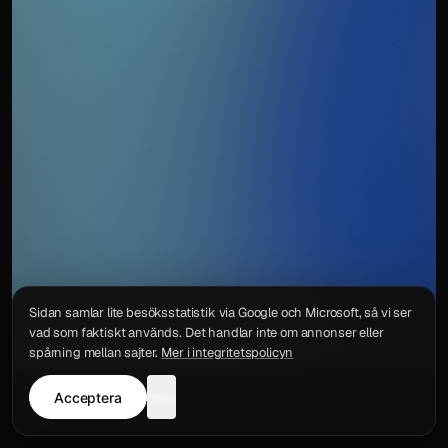
Sidan samlar lite besöksstatistik via Google och Microsoft, så vi ser
vad som faktiskt används. Det handlar inte om annonser eller
spårning mellan sajter.
Mer i integritetspolicyn
Acceptera
neka
Integritetspolicy
Kontakt
Wigu AB
·
Org.nr
559578-6772