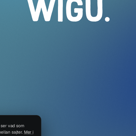
WIGU
.
i ser vad som
ellan sajter.
Mer i