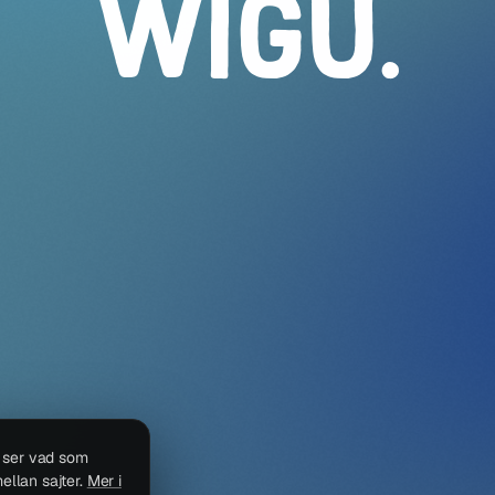
WIGU
.
i ser vad som
ellan sajter.
Mer i