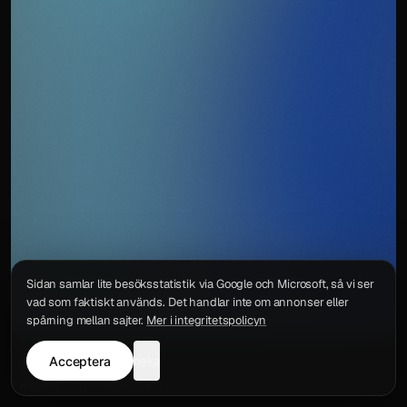
Sidan samlar lite besöksstatistik via Google och Microsoft, så vi ser
vad som faktiskt används. Det handlar inte om annonser eller
spårning mellan sajter.
Mer i integritetspolicyn
Acceptera
neka
Integritetspolicy
Kontakt
Wigu AB
·
Org.nr
559578-6772