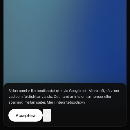
Sidan samlar lite besöksstatistik via Google och Microsoft, så vi ser
vad som faktiskt används. Det handlar inte om annonser eller
spårning mellan sajter.
Mer i integritetspolicyn
Acceptera
neka
Integritetspolicy
Kontakt
Wigu AB
·
Org.nr
559578-6772