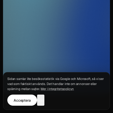
Sidan samlar lite besöksstatistik via Google och Microsoft, så vi ser
vad som faktiskt används. Det handlar inte om annonser eller
spårning mellan sajter.
Mer i integritetspolicyn
Acceptera
neka
Integritetspolicy
Kontakt
Wigu AB
·
Org.nr
559578-6772