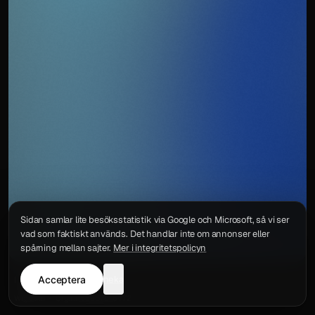
Sidan samlar lite besöksstatistik via Google och Microsoft, så vi ser
vad som faktiskt används. Det handlar inte om annonser eller
spårning mellan sajter.
Mer i integritetspolicyn
Acceptera
neka
Integritetspolicy
Kontakt
Wigu AB
·
Org.nr
559578-6772