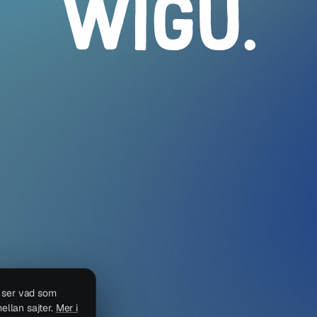
WIGU
.
i ser vad som
ellan sajter.
Mer i