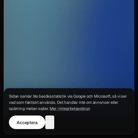
Sidan samlar lite besöksstatistik via Google och Microsoft, så vi ser
vad som faktiskt används. Det handlar inte om annonser eller
spårning mellan sajter.
Mer i integritetspolicyn
Acceptera
neka
Integritetspolicy
Kontakt
Wigu AB
·
Org.nr
559578-6772