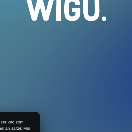
WIGU
.
i ser vad som
ellan sajter.
Mer i