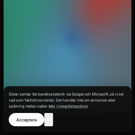
Sidan samlar lite besöksstatistik via Google och Microsoft, så vi ser
vad som faktiskt används. Det handlar inte om annonser eller
spårning mellan sajter.
Mer i integritetspolicyn
Acceptera
neka
Integritetspolicy
Kontakt
Wigu AB
·
Org.nr
559578-6772